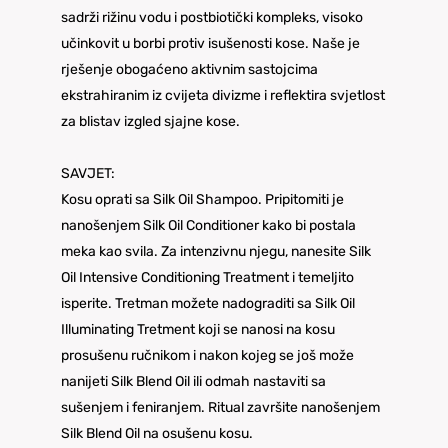
sadrži rižinu vodu i postbiotički kompleks, visoko
učinkovit u borbi protiv isušenosti kose. Naše je
rješenje obogaćeno aktivnim sastojcima
ekstrahiranim iz cvijeta divizme i reflektira svjetlost
za blistav izgled sjajne kose.
SAVJET:
Kosu oprati sa Silk Oil Shampoo. Pripitomiti je
nanošenjem Silk Oil Conditioner kako bi postala
meka kao svila. Za intenzivnu njegu, nanesite Silk
Oil Intensive Conditioning Treatment i temeljito
isperite. Tretman možete nadograditi sa Silk Oil
Illuminating Tretment koji se nanosi na kosu
prosušenu ručnikom i nakon kojeg se još može
nanijeti Silk Blend Oil ili odmah nastaviti sa
sušenjem i feniranjem. Ritual završite nanošenjem