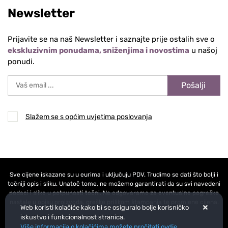
Newsletter
Prijavite se na naš Newsletter i saznajte prije ostalih sve o
ekskluzivnim ponudama, sniženjima i novostima
u našoj
ponudi.
Pošalji
Slažem se s općim uvjetima poslovanja
Sve cijene iskazane su u eurima i uključuju PDV. Trudimo se dati što bolji i
točniji opis i sliku. Unatoč tome, ne možemo garantirati da su svi navedeni
podaci i slike u potpunosti točni. Ne odgovaramo za eventualne pogreške
nastale u opisu proizvoda, greške prilikom štampanja te promjene cijena.
Web koristi kolačiće kako bi se osiguralo bolje korisničko
iskustvo i funkcionalnost stranica.
Više informacija o kolačićima možete pročitati ovdje