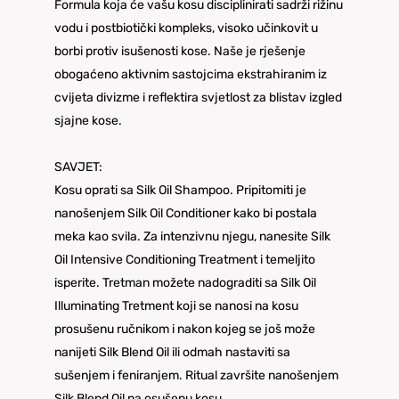
Formula koja će vašu kosu disciplinirati sadrži rižinu
vodu i postbiotički kompleks, visoko učinkovit u
borbi protiv isušenosti kose. Naše je rješenje
obogaćeno aktivnim sastojcima ekstrahiranim iz
cvijeta divizme i reflektira svjetlost za blistav izgled
sjajne kose.
SAVJET:
Kosu oprati sa Silk Oil Shampoo. Pripitomiti je
nanošenjem Silk Oil Conditioner kako bi postala
meka kao svila. Za intenzivnu njegu, nanesite Silk
Oil Intensive Conditioning Treatment i temeljito
isperite. Tretman možete nadograditi sa Silk Oil
Illuminating Tretment koji se nanosi na kosu
prosušenu ručnikom i nakon kojeg se još može
nanijeti Silk Blend Oil ili odmah nastaviti sa
sušenjem i feniranjem. Ritual završite nanošenjem
Silk Blend Oil na osušenu kosu.