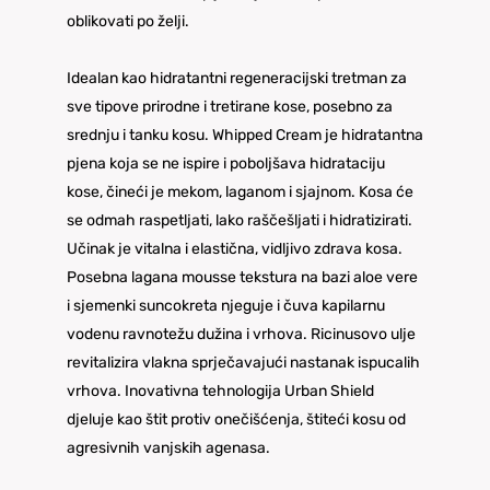
oblikovati po želji.
Idealan kao hidratantni regeneracijski tretman za
sve tipove prirodne i tretirane kose, posebno za
srednju i tanku kosu. Whipped Cream je hidratantna
pjena koja se ne ispire i poboljšava hidrataciju
kose, čineći je mekom, laganom i sjajnom. Kosa će
se odmah raspetljati, lako raščešljati i hidratizirati.
Učinak je vitalna i elastična, vidljivo zdrava kosa.
Posebna lagana mousse tekstura na bazi aloe vere
i sjemenki suncokreta njeguje i čuva kapilarnu
vodenu ravnotežu dužina i vrhova. Ricinusovo ulje
revitalizira vlakna sprječavajući nastanak ispucalih
vrhova. Inovativna tehnologija Urban Shield
djeluje kao štit protiv onečišćenja, štiteći kosu od
agresivnih vanjskih agenasa.