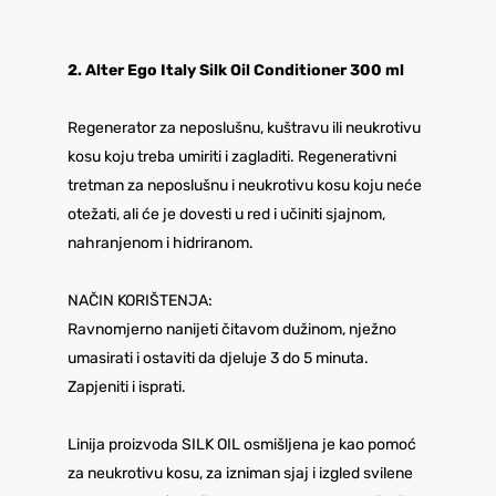
2. Alter Ego Italy Silk Oil Conditioner 300 ml
Regenerator za neposlušnu, kuštravu ili neukrotivu
kosu koju treba umiriti i zagladiti. Regenerativni
tretman za neposlušnu i neukrotivu kosu koju neće
otežati, ali će je dovesti u red i učiniti sjajnom,
nahranjenom i hidriranom.
NAČIN KORIŠTENJA:
Ravnomjerno nanijeti čitavom dužinom, nježno
umasirati i ostaviti da djeluje 3 do 5 minuta.
Zapjeniti i isprati.
Linija proizvoda SILK OIL osmišljena je kao pomoć
za neukrotivu kosu, za izniman sjaj i izgled svilene