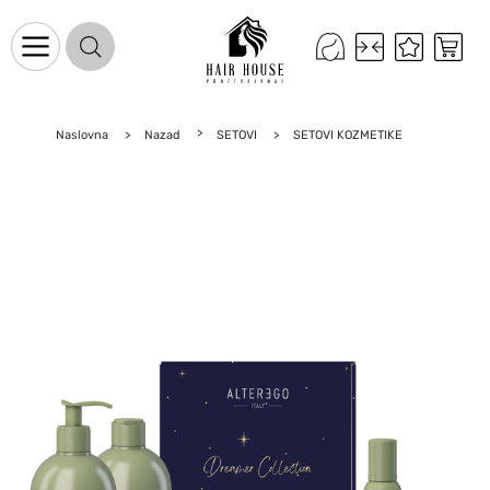
Naslovna
Nazad
SETOVI
SETOVI KOZMETIKE
Naslovnica
Proizvodi na promociji
Novo u ponudi
Brandovi
Blog
Kontakt
Upravljanje kolačićima