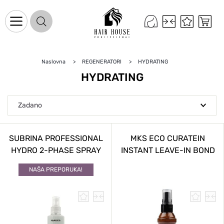
Naslovna
REGENERATORI
HYDRATING
Naslovnica
HYDRATING
Proizvodi na promociji
Novo u ponudi
Brandovi
Blog
SUBRINA PROFESSIONAL
MKS ECO CURATEIN
Kontakt
HYDRO 2-PHASE SPRAY
INSTANT LEAVE-IN BOND
200 ML
MASK 60 ML
Upravljanje kolačićima
NAŠA PREPORUKA!