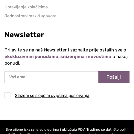
Upravljanje kolačićima
Jednostrani raskid ugovora
Newsletter
Prijavite se na naš Newsletter i saznajte prije ostalih sve o
ekskluzivnim ponudama, sniženjima i novostima
u našoj
ponudi.
Pošalji
Slažem se s općim uvjetima poslovanja
Sve cijene iskazane su u eurima i uključuju PDV. Trudimo se dati što bolji i