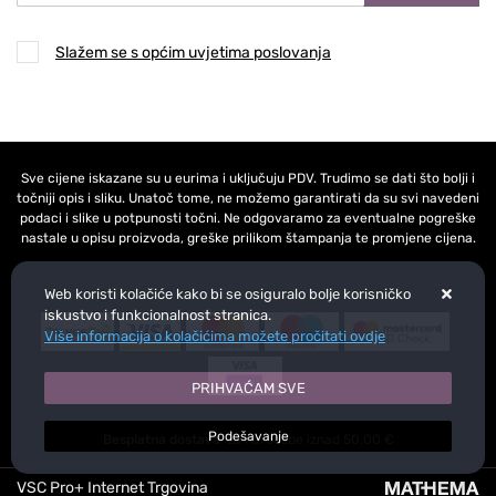
Slažem se s općim uvjetima poslovanja
Sve cijene iskazane su u eurima i uključuju PDV. Trudimo se dati što bolji i
točniji opis i sliku. Unatoč tome, ne možemo garantirati da su svi navedeni
podaci i slike u potpunosti točni. Ne odgovaramo za eventualne pogreške
nastale u opisu proizvoda, greške prilikom štampanja te promjene cijena.
Web koristi kolačiće kako bi se osiguralo bolje korisničko
iskustvo i funkcionalnost stranica.
Više informacija o kolačićima možete pročitati ovdje
PRIHVAĆAM SVE
Podešavanje
Besplatna dostava
za narudžbe iznad 50,00 €
VSC Pro+ Internet Trgovina