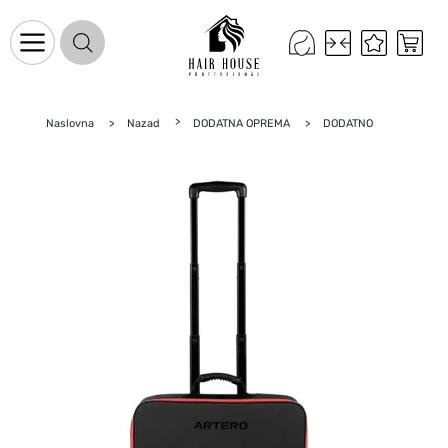
Naslovna
Nazad
DODATNA OPREMA
DODATNO
Naslovnica
Proizvodi na promociji
Novo u ponudi
Brandovi
Blog
Kontakt
Upravljanje kolačićima