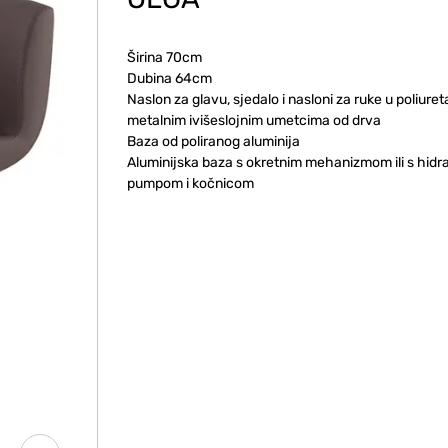
Širina 70cm
Dubina 64cm
Naslon za glavu, sjedalo i nasloni za ruke u poliure
metalnim ivišeslojnim umetcima od drva
Baza od poliranog aluminija
Aluminijska baza s okretnim mehanizmom ili s hidr
pumpom i kočnicom