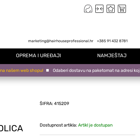
marketing@hairhouseprofessional.hr
+385 91 432 8781
OPREMA I UREĐAJI
NAMJEŠTAJ
ašem web shopu!
Odaberi dostavu na paketomat na adresi koja ti o
ŠIFRA:
415209
Dostupnost artikla:
Artikl je dostupan
OLICA