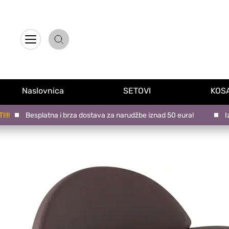
Naslovnica
Proizvodi na promociji
Naslovnica
SETOVI
KOS
Novo u ponudi
Besplatna i brza dostava za narudžbe iznad 50 eura!
Izabe
Brandovi
Blog
Kontakt
Upravljanje kolačićima