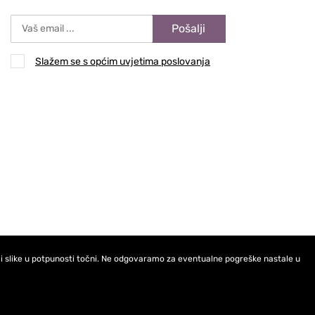
Pošalji
Slažem se s općim uvjetima poslovanja
ci i slike u potpunosti točni. Ne odgovaramo za eventualne pogreške nastale u