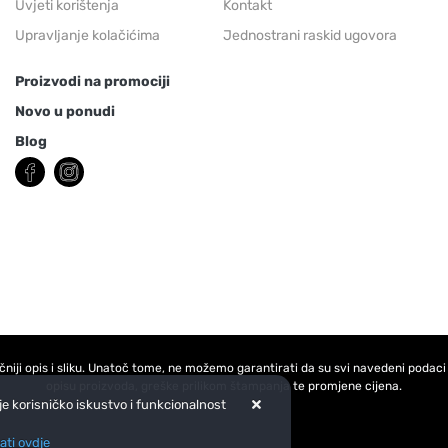
Uvjeti korištenja
Kontakt
Upravljanje kolačićima
Jednostrani raskid ugovora
Proizvodi na promociji
Novo u ponudi
Blog
 točniji opis i sliku. Unatoč tome, ne možemo garantirati da su svi navedeni poda
opisu proizvoda, greške prilikom štampanja te promjene cijena.
lje korisničko iskustvo i funkcionalnost
ati ovdje