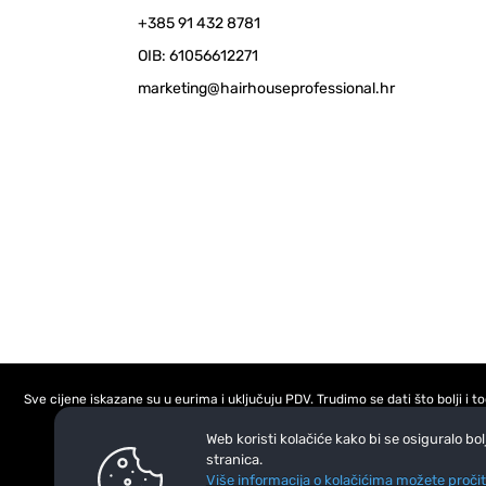
+385 91 432 8781
OIB: 61056612271
marketing@hairhouseprofessional.hr
Sve cijene iskazane su u eurima i uključuju PDV. Trudimo se dati što bolji i
Web koristi kolačiće kako bi se osiguralo bo
stranica.
Više informacija o kolačićima možete pročit