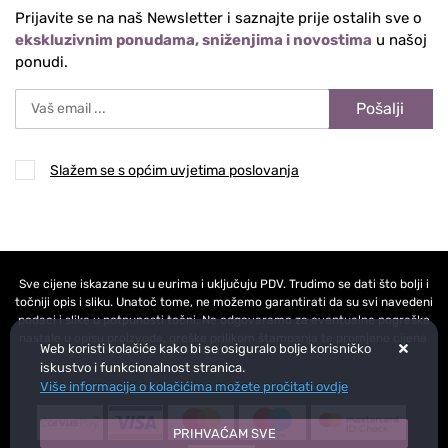
Prijavite se na naš Newsletter i saznajte prije ostalih sve o
ekskluzivnim ponudama, sniženjima i novostima
u našoj
ponudi.
Pošalji
Slažem se s općim uvjetima poslovanja
Sve cijene iskazane su u eurima i uključuju PDV. Trudimo se dati što bolji i
točniji opis i sliku. Unatoč tome, ne možemo garantirati da su svi navedeni
podaci i slike u potpunosti točni. Ne odgovaramo za eventualne pogreške
nastale u opisu proizvoda, greške prilikom štampanja te promjene cijena.
Web koristi kolačiće kako bi se osiguralo bolje korisničko
iskustvo i funkcionalnost stranica.
Više informacija o kolačićima možete pročitati ovdje
PRIHVAĆAM SVE