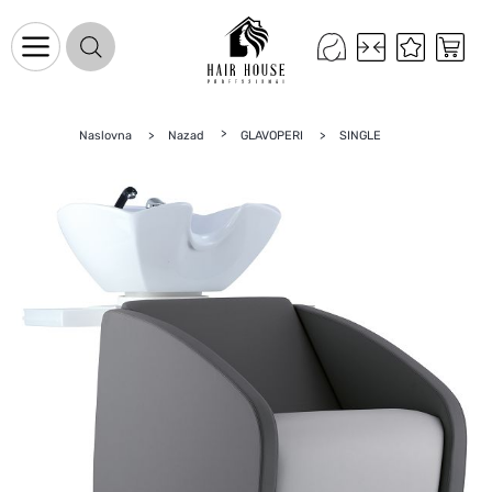
Naslovna
Nazad
GLAVOPERI
SINGLE
Naslovnica
Proizvodi na promociji
Novo u ponudi
Brandovi
Blog
Kontakt
Upravljanje kolačićima