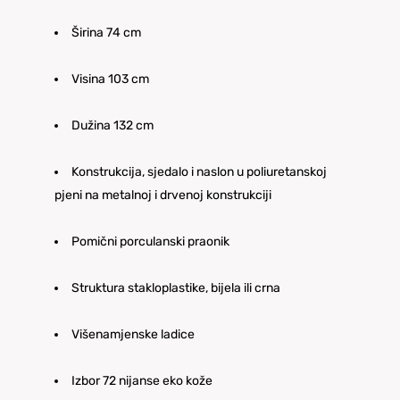
Širina 74 cm
Visina 103 cm
Dužina 132 cm
Konstrukcija, sjedalo i naslon u poliuretanskoj
pjeni na metalnoj i drvenoj konstrukciji
Pomični porculanski praonik
Struktura stakloplastike, bijela ili crna
Višenamjenske ladice
Izbor 72 nijanse eko kože