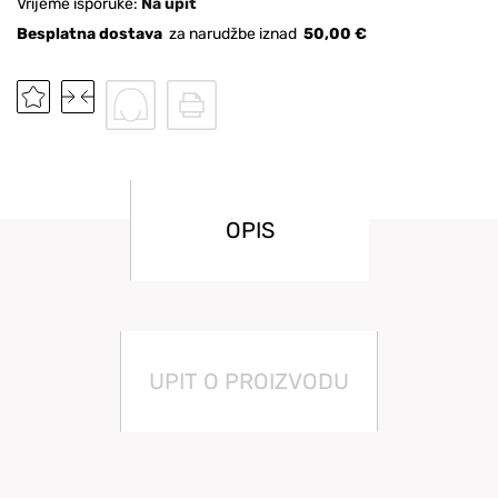
Vrijeme isporuke:
Na upit
Besplatna dostava
za narudžbe iznad
50,00 €
OPIS
UPIT O PROIZVODU