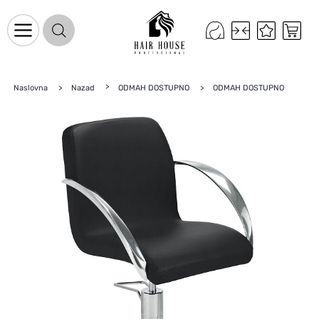
Naslovna
Nazad
ODMAH DOSTUPNO
ODMAH DOSTUPNO
Naslovnica
Proizvodi na promociji
Novo u ponudi
Brandovi
Blog
Kontakt
Upravljanje kolačićima