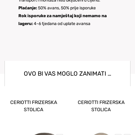
Transport i montaža nisu uključeni u cijenu.
Plaćanje:
50% avans, 50% prije isporuke
Rok isporuke za namještaj koji nemamo na
lageru:
4-6 tjedana od uplate avansa
OVO BI VAS MOGLO ZANIMATI …
CERIOTTI FRIZERSKA
CERIOTTI FRIZERSKA
STOLICA
STOLICA
EMILY(KRUG+CRNA KOŽA)
FLEX(KRUG+BOJA 714L)