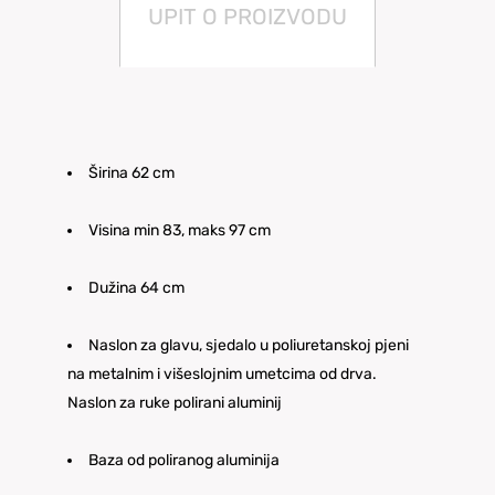
UPIT O PROIZVODU
Širina 62 cm
Visina min 83, maks 97 cm
Dužina 64 cm
Naslon za glavu, sjedalo u poliuretanskoj pjeni
na metalnim i višeslojnim umetcima od drva.
Naslon za ruke polirani aluminij
Baza od poliranog aluminija