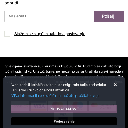
ponudi.
Pošalji
Slažem se s općim uvjetima poslovanja
Sve cijene iskazane su u eurima i uključuju PDV. Trudimo se dati što bolji i
točniji opis i sliku. Unatoč tome, ne možemo garantirati da su svi navedeni
podaci i slike u potpunosti točni. Ne odgovaramo za eventualne pogreške
nastale u opisu proizvoda, greške prilikom štampanja te promjene cijena.
Web koristi kolačiće kako bi se osiguralo bolje korisničko
iskustvo i funkcionalnost stranica.
Više informacija o kolačićima možete pročitati ovdje
PRIHVAĆAM SVE
Podešavanje