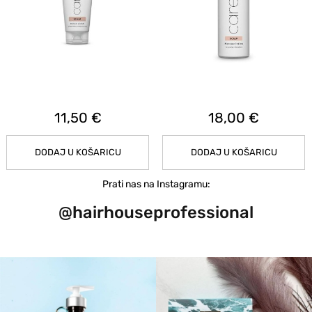
10,50 €
10,50 €
U
DODAJ U KOŠARICU
DODAJ U KOŠARIC
Prati nas na Instagramu:
@hairhouseprofessional