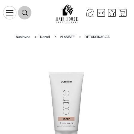
Naslovna
Nazad
VLASIŠTE
DETOKSIKACIJA
Naslovnica
Proizvodi na promociji
Novo u ponudi
Brandovi
Blog
Kontakt
Upravljanje kolačićima