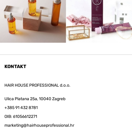
KONTAKT
HAIR HOUSE PROFESSIONAL d.o.o.
Ulica Platana 25a, 10040 Zagreb
+385 91 432 8781
OIB: 61056612271
marketing@hairhouseprofessional.hr