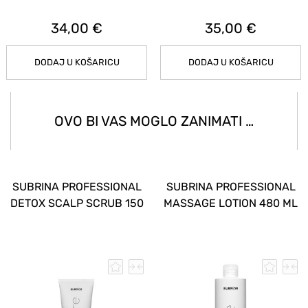
10,50 €
11,50 €
DODAJ U KOŠARICU
DODAJ U KOŠARICU
OVO BI VAS MOGLO ZANIMATI …
ONAL
SUBRINA PROFESSIONAL
SUBRINA PROFESSI
0 ML
ANTI HAIR-LOSS SHAMPOO
ANTI-DANDRUF
250 ML
SHAMPOO 250 M