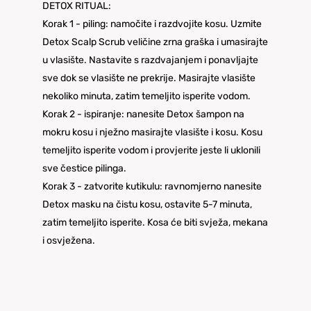
DETOX RITUAL:
Korak 1 - piling: namočite i razdvojite kosu. Uzmite
Detox Scalp Scrub veličine zrna graška i umasirajte
u vlasište. Nastavite s razdvajanjem i ponavljajte
sve dok se vlasište ne prekrije. Masirajte vlasište
nekoliko minuta, zatim temeljito isperite vodom.
Korak 2 - ispiranje: nanesite Detox šampon na
mokru kosu i nježno masirajte vlasište i kosu. Kosu
temeljito isperite vodom i provjerite jeste li uklonili
sve čestice pilinga.
Korak 3 - zatvorite kutikulu: ravnomjerno nanesite
Detox masku na čistu kosu, ostavite 5-7 minuta,
zatim temeljito isperite. Kosa će biti svježa, mekana
i osvježena.