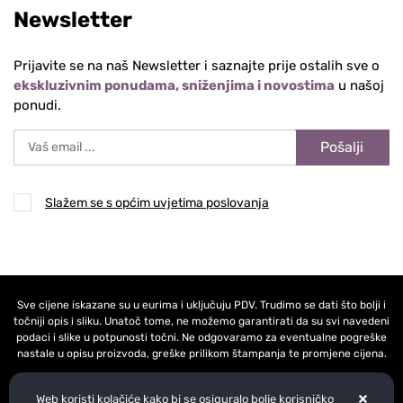
Newsletter
Prijavite se na naš Newsletter i saznajte prije ostalih sve o
ekskluzivnim ponudama, sniženjima i novostima
u našoj
ponudi.
Pošalji
Slažem se s općim uvjetima poslovanja
Sve cijene iskazane su u eurima i uključuju PDV. Trudimo se dati što bolji i
točniji opis i sliku. Unatoč tome, ne možemo garantirati da su svi navedeni
podaci i slike u potpunosti točni. Ne odgovaramo za eventualne pogreške
nastale u opisu proizvoda, greške prilikom štampanja te promjene cijena.
Web koristi kolačiće kako bi se osiguralo bolje korisničko