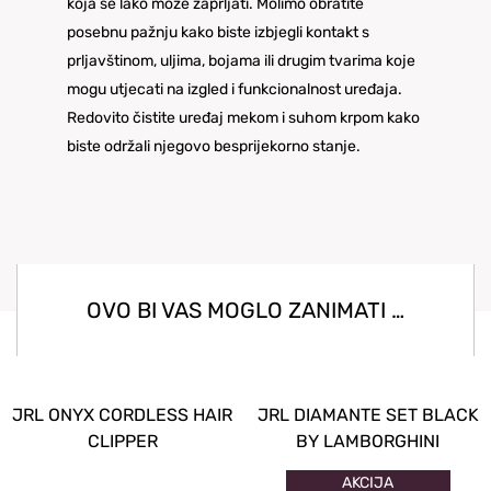
koja se lako može zaprljati. Molimo obratite
posebnu pažnju kako biste izbjegli kontakt s
prljavštinom, uljima, bojama ili drugim tvarima koje
mogu utjecati na izgled i funkcionalnost uređaja.
Redovito čistite uređaj mekom i suhom krpom kako
biste održali njegovo besprijekorno stanje.
OVO BI VAS MOGLO ZANIMATI …
JRL ONYX CORDLESS HAIR
JRL DIAMANTE SET BLACK
CLIPPER
BY LAMBORGHINI
AKCIJA