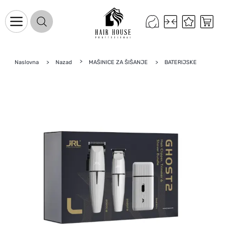
Naslovna
Nazad
MAŠINICE ZA ŠIŠANJE
BATERIJSKE
Naslovnica
Proizvodi na promociji
Novo u ponudi
Brandovi
Blog
Kontakt
Upravljanje kolačićima