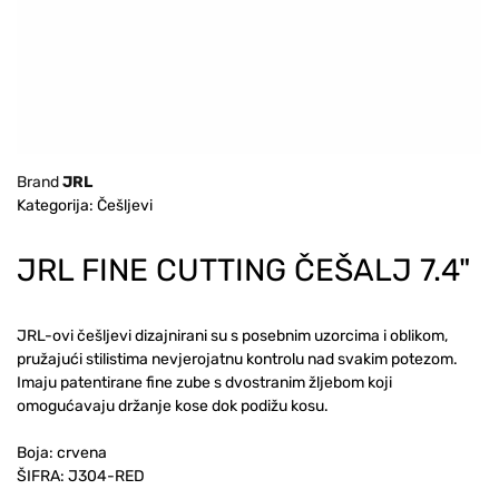
Brand
JRL
Kategorija: Češljevi
JRL FINE CUTTING ČEŠALJ 7.4"
JRL-ovi češljevi dizajnirani su s posebnim uzorcima i oblikom,
pružajući stilistima nevjerojatnu kontrolu nad svakim potezom.
Imaju patentirane fine zube s dvostranim žljebom koji
omogućavaju držanje kose dok podižu kosu.
Boja: crvena
ŠIFRA:
J304-RED