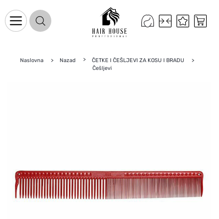
Naslovna
Nazad
ČETKE I ČEŠLJEVI ZA KOSU I BRADU
Naslovnica
Češljevi
Proizvodi na promociji
Novo u ponudi
Brandovi
Blog
Kontakt
Upravljanje kolačićima