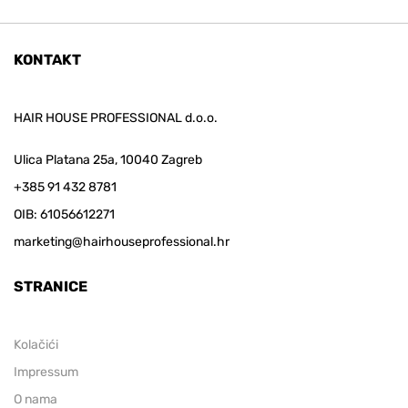
KONTAKT
HAIR HOUSE PROFESSIONAL d.o.o.
Ulica Platana 25a, 10040 Zagreb
+385 91 432 8781
OIB: 61056612271
marketing@hairhouseprofessional.hr
STRANICE
Kolačići
Impressum
O nama