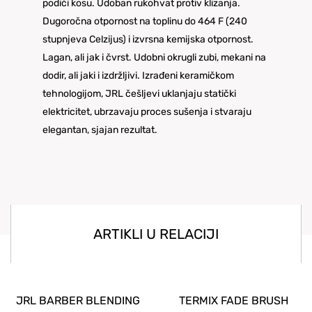
podići kosu. Udoban rukohvat protiv klizanja.
Dugoročna otpornost na toplinu do 464 F (240
stupnjeva Celzijus) i izvrsna kemijska otpornost.
Lagan, ali jak i čvrst. Udobni okrugli zubi, mekani na
dodir, ali jaki i izdržljivi. Izrađeni keramičkom
tehnologijom, JRL češljevi uklanjaju statički
elektricitet, ubrzavaju proces sušenja i stvaraju
elegantan, sjajan rezultat.
ARTIKLI U RELACIJI
JRL BARBER BLENDING
TERMIX FADE BRUSH