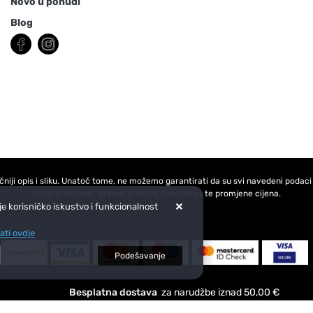
Novo u ponudi
Blog
 točniji opis i sliku. Unatoč tome, ne možemo garantirati da su svi navedeni poda
opisu proizvoda, greške prilikom štampanja te promjene cijena.
lje korisničko iskustvo i funkcionalnost
ati ovdje
Podešavanje
Besplatna dostava
za narudžbe iznad 50,00 €