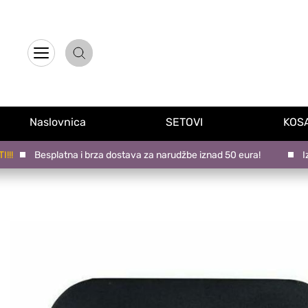
Naslovnica
Proizvodi na promociji
Naslovnica
SETOVI
KOS
Novo u ponudi
Besplatna i brza dostava za narudžbe iznad 50 eura!
Izabe
Brandovi
Blog
Kontakt
Upravljanje kolačićima