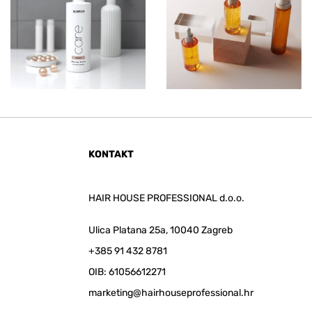
KONTAKT
HAIR HOUSE PROFESSIONAL d.o.o.
Ulica Platana 25a, 10040 Zagreb
+385 91 432 8781
OIB: 61056612271
marketing@hairhouseprofessional.hr