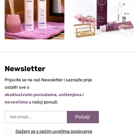
Newsletter
Prijavite se na naš Newsletter i saznajte prije
ostalih sve o
ekskluzivnim ponudama, sniženjima i
novostima
u našoj ponudi.
Pošalji
Slažem se s općim uvjetima poslovanja