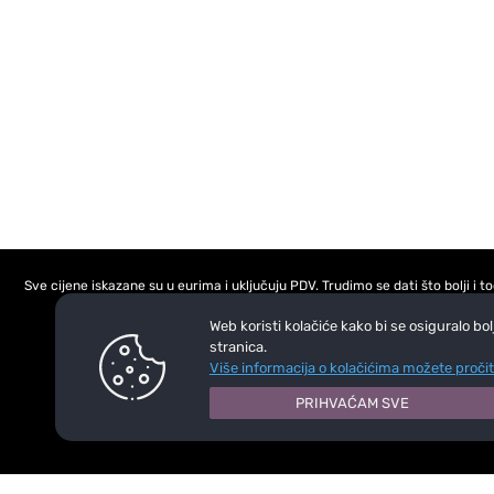
Sve cijene iskazane su u eurima i uključuju PDV. Trudimo se dati što bolji i
Web koristi kolačiće kako bi se osiguralo bo
stranica.
Više informacija o kolačićima možete pročit
PRIHVAĆAM SVE