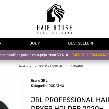
A
BODY
BESTSELLERI
ri odličan poklon za kupnju iznad 30 €
POPUSTI & PROMOCIJE na n
Naslovna
DODATNA OPREMA
DODATNO
Brand
JRL
Kategorija: DODATNO
JRL PROFESSIONAL HAI
DRYER HOLDER 2020H