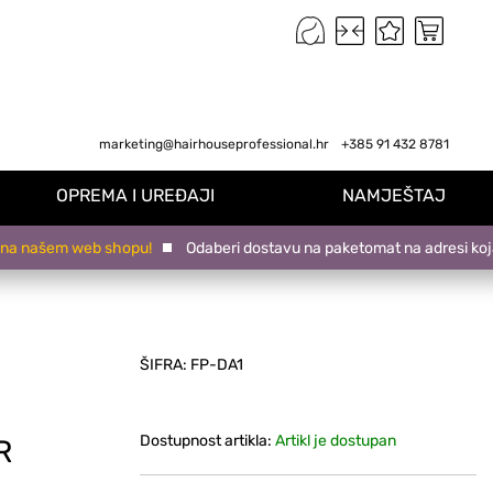
marketing@hairhouseprofessional.hr
+385 91 432 8781
OPREMA I UREĐAJI
NAMJEŠTAJ
ašem web shopu!
Odaberi dostavu na paketomat na adresi koja ti 
ŠIFRA:
FP-DA1
Dostupnost artikla:
Artikl je dostupan
R