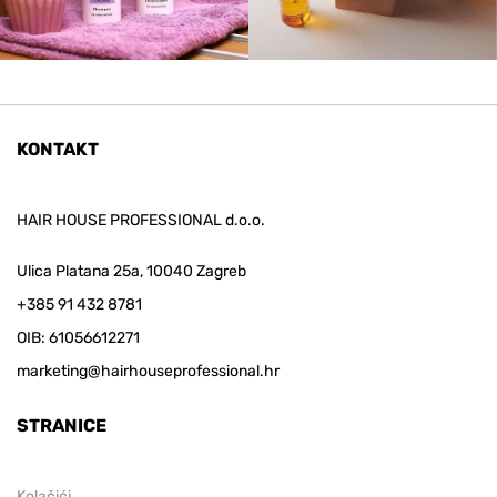
KONTAKT
HAIR HOUSE PROFESSIONAL d.o.o.
Ulica Platana 25a, 10040 Zagreb
+385 91 432 8781
OIB: 61056612271
marketing@hairhouseprofessional.hr
STRANICE
Kolačići