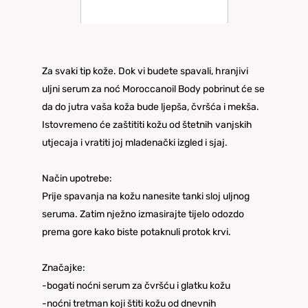
Za svaki tip kože. Dok vi budete spavali, hranjivi
uljni serum za noć Moroccanoil Body pobrinut će se
da do jutra vaša koža bude ljepša, čvršća i mekša.
Istovremeno će zaštititi kožu od štetnih vanjskih
utjecaja i vratiti joj mladenački izgled i sjaj.
Način upotrebe:
Prije spavanja na kožu nanesite tanki sloj uljnog
seruma. Zatim nježno izmasirajte tijelo odozdo
prema gore kako biste potaknuli protok krvi.
Značajke:
-bogati noćni serum za čvršću i glatku kožu
-noćni tretman koji štiti kožu od dnevnih