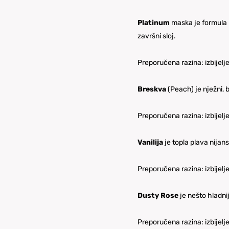
Platinum
maska je formula pr
završni sloj.
Preporučena razina: izbijelj
Breskva
(Peach) je nježni, 
Preporučena razina: izbijelj
Vanilija
je topla plava nijan
Preporučena razina: izbijelj
Dusty Rose
je nešto hladnij
Preporučena razina: izbijelj