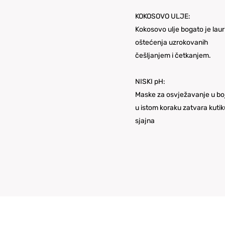
KOKOSOVO ULJE:
Kokosovo ulje bogato je laur
oštećenja uzrokovanih
češljanjem i četkanjem.
NISKI pH:
Maske za osvježavanje u boj
u istom koraku zatvara kutik