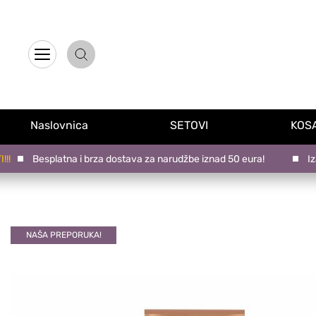
Naslovnica
Proizvodi na promociji
Naslovnica
SETOVI
KOS
Novo u ponudi
Besplatna i brza dostava za narudžbe iznad 50 eura!
Izaberi
Brandovi
Blog
Kontakt
NAŠA PREPORUKA!
Upravljanje kolačićima