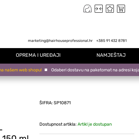
marketing@hairhouseprofessional.hr
+385 91 432 8781
OPREMA I UREĐAJI
NAMJEŠTAJ
šem web shopu!
Odaberi dostavu na paketomat na adresi koja ti od
ŠIFRA:
SP10871
Dostupnost artikla:
Artikl je dostupan
L
 150 ml