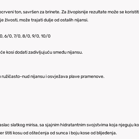
rveni ton, savršen za brinete. Za živopisnije rezultate može se koristiti
e živosti, može trajati dulje od ostalih nijansi.
, 6/0, 7/0, 8/0, 9/0, 10/0
će kosi dodati zadivljujuću smeđu nijansu.
 ružičasto-nud nijansu i osvježava plave pramenove.
lac slatkog mirisa, sa sjajnim hidratantnim svojstvima koja njeguju kos
er štiti kosu od oštećenja od sunca i boju kose od blijeđenja.