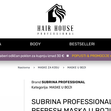
A
BODY
BESTSELLERI
 odličan poklon za kupnju iznad 30 €
POPUSTI & PROMOCIJE na na
Naslovna
MASKE ZA KOSU
MASKE U BOJI
Brand
SUBRINA PROFESSIONAL
Kategorija: MASKE U BOJI
SUBRINA PROFESSIONA
REFRESH MASKA U BOJI