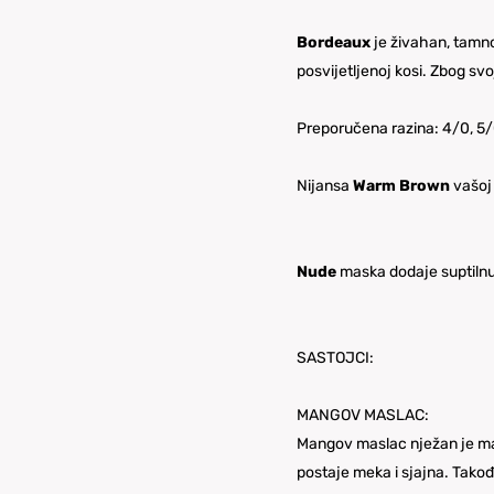
Bordeaux
je živahan, tamnoc
posvijetljenoj kosi. Zbog svoj
Preporučena razina: 4/0, 5/0
Nijansa
Warm Brown
vašoj 
Nude
maska dodaje suptilnu
SASTOJCI:
MANGOV MASLAC:
Mangov maslac nježan je mas
postaje meka i sjajna. Takođ