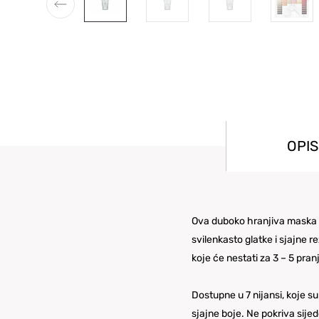
OPIS
Ova duboko hranjiva maska s
svilenkasto glatke i sjajne 
koje će nestati za 3 – 5 pran
Dostupne u 7 nijansi, koje s
sjajne boje. Ne pokriva sijede