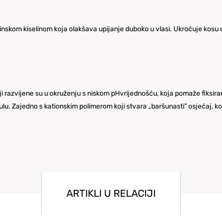
inskom kiselinom koja olakšava upijanje duboko u vlasi. Ukroćuje kosu od
i razvijene su u okruženju s niskom pHvrijednošću, koja pomaže fiksira
ulu. Zajedno s kationskim polimerom koji stvara „baršunasti” osjećaj, ko
ARTIKLI U RELACIJI