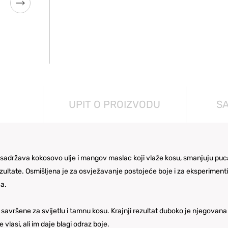
UPIT O PROIZVODU
S
adržava kokosovo ulje i mangov maslac koji vlaže kosu, smanjuju pucan
rezultate. Osmišljena je za osvježavanje postojeće boje i za eksperime
ja.
u savršene za svijetlu i tamnu kosu. Krajnji rezultat duboko je njegovana
 vlasi, ali im daje blagi odraz boje.