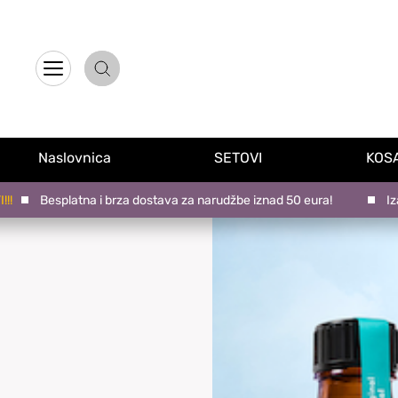
Naslovnica
Proizvodi na promociji
Naslovnica
SETOVI
KOS
Novo u ponudi
Besplatna i brza dostava za narudžbe iznad 50 eura!
Izaberi
Brandovi
Blog
Kontakt
Upravljanje kolačićima