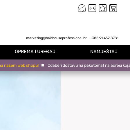
marketing@hairhouseprofessional.hr
+385 91 432 8781
OPREMA I UREĐAJI
NAMJEŠTAJ
šem web shopu!
Odaberi dostavu na paketomat na adresi koja ti odg