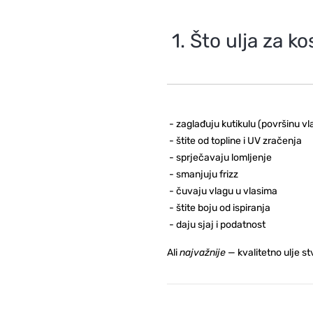
1. Što ulja za 
-
zaglađuju kutikulu (površinu vl
-
štite od topline i UV zračenja
-
sprječavaju lomljenje
-
smanjuju frizz
-
čuvaju vlagu u vlasima
-
štite boju od ispiranja
-
daju sjaj i podatnost
Ali
najvažnije
— kvalitetno ulje st