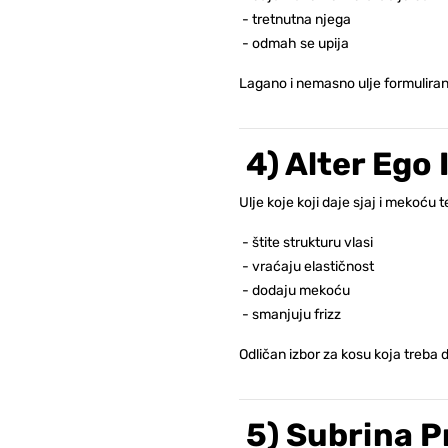
- tretnutna njega
- odmah se upija
Lagano i nemasno ulje formuliran
4) Alter Ego 
Ulje koje koji daje sjaj i mekoću 
-
štite strukturu vlasi
-
vraćaju elastičnost
-
dodaju mekoću
-
smanjuju frizz
Odličan izbor za kosu koja treba d
5) Subrina P