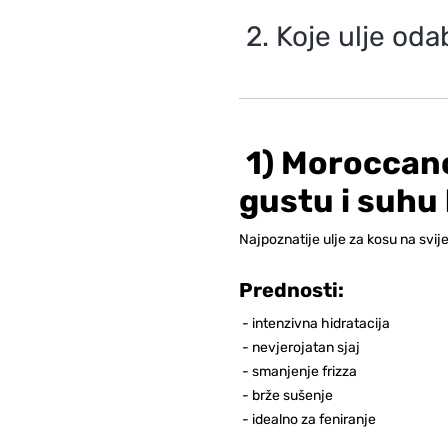
2. Koje ulje od
1) Moroccano
gustu i suhu
Najpoznatije ulje za kosu na svij
Prednosti:
-
intenzivna hidratacija
-
nevjerojatan sjaj
-
smanjenje frizza
-
brže sušenje
-
idealno za feniranje