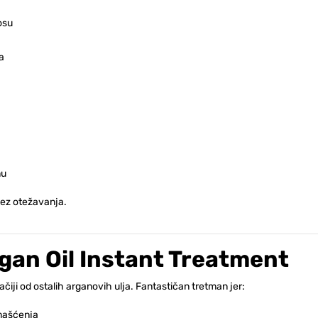
kosu
a
nu
bez otežavanja.
gan Oil Instant Treatment
čiji od ostalih arganovih ulja. Fantastičan tretman jer:
 mašćenja