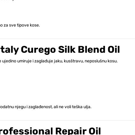
o za sve tipove kose.
Italy Curego Silk Blend Oil
te ujedino umiruje i zaglađuje jaku, kusštravu, neposlušnu kosu.
odatnu njegu i zaglađenost, ali ne voli teška ulja.
rofessional Repair Oil