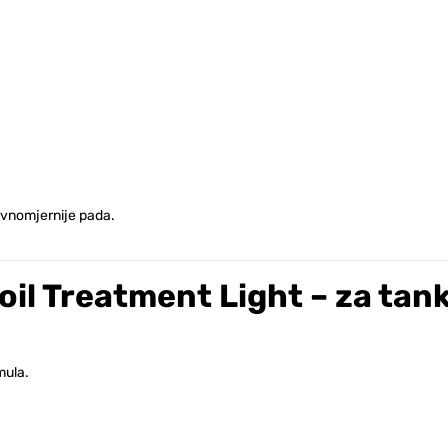
ravnomjernije pada.
il Treatment Light – za tanku
rmula.