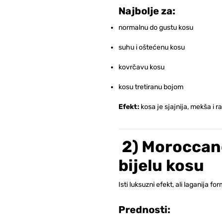
Najbolje za:
normalnu do gustu kosu
suhu i oštećenu kosu
kovrčavu kosu
kosu tretiranu bojom
Efekt:
kosa je sjajnija, mekša i 
2) Moroccano
bijelu kosu
Isti luksuzni efekt, ali laganija fo
Prednosti: