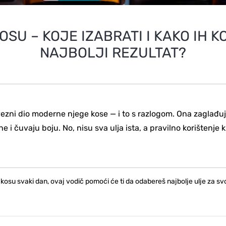
OSU – KOJE IZABRATI I KAKO IH KO
NAJBOLJI REZULTAT?
ezni dio moderne njege kose — i to s razlogom. Ona zaglađuju
ne i čuvaju boju. No, nisu sva ulja ista, a pravilno korištenje k
 kosu svaki dan, ovaj vodič pomoći će ti da odabereš najbolje ulje za svo