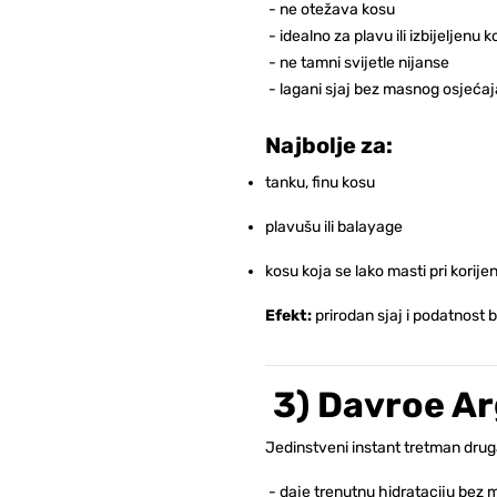
-
ne otežava kosu
-
idealno za plavu ili izbijeljenu 
-
ne tamni svijetle nijanse
-
lagani sjaj bez masnog osjećaj
Najbolje za:
tanku, finu kosu
plavušu ili balayage
kosu koja se lako masti pri korije
Efekt:
prirodan sjaj i podatnost 
3) Davroe Ar
Jedinstveni instant tretman druga
- daje trenutnu hidrataciju bez