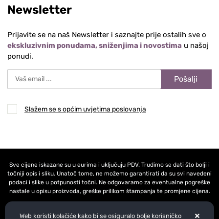
Newsletter
Prijavite se na naš Newsletter i saznajte prije ostalih sve o
ekskluzivnim ponudama, sniženjima i novostima
u našoj
ponudi.
Pošalji
Slažem se s općim uvjetima poslovanja
Sve cijene iskazane su u eurima i uključuju PDV. Trudimo se dati što bolji i
točniji opis i sliku. Unatoč tome, ne možemo garantirati da su svi navedeni
podaci i slike u potpunosti točni. Ne odgovaramo za eventualne pogreške
nastale u opisu proizvoda, greške prilikom štampanja te promjene cijena.
Web koristi kolačiće kako bi se osiguralo bolje korisničko