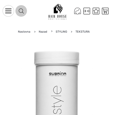
Naslovna
Nazad
STYLING
TEKSTURA
Naslovnica
Proizvodi na promociji
Novo u ponudi
Brandovi
Blog
Kontakt
Upravljanje kolačićima