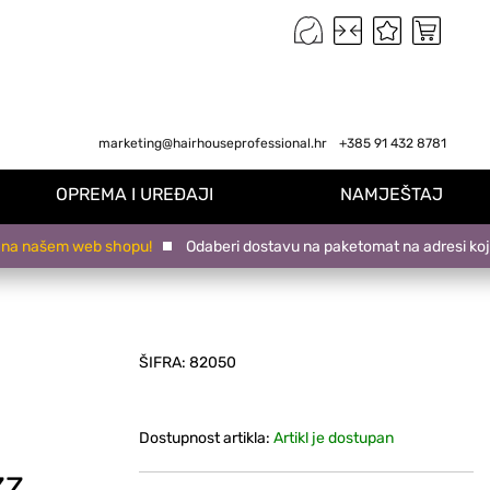
marketing@hairhouseprofessional.hr
+385 91 432 8781
OPREMA I UREĐAJI
NAMJEŠTAJ
našem web shopu!
Odaberi dostavu na paketomat na adresi koja ti 
ŠIFRA:
82050
Dostupnost artikla:
Artikl je dostupan
ZZ