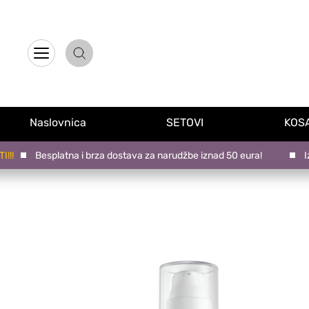
Naslovnica
Proizvodi na promociji
Naslovnica
SETOVI
KOS
Novo u ponudi
Besplatna i brza dostava za narudžbe iznad 50 eura!
Izab
Brandovi
Blog
Kontakt
Upravljanje kolačićima