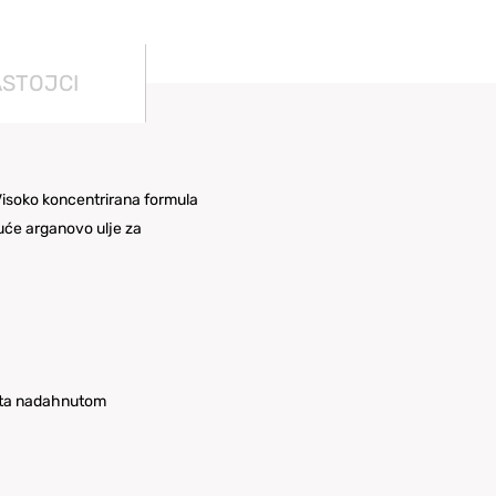
ASTOJCI
 Visoko koncentrirana formula
juće arganovo ulje za
nota nadahnutom