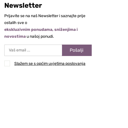
Newsletter
Prijavite se na naš Newsletter i saznajte prije
ostalih sve o
ekskluzivnim ponudama, sniženjima i
novostima
u našoj ponudi.
Pošalji
Slažem se s općim uvjetima poslovanja