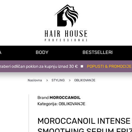
A
BODY
BESTSELLERI
eri odličan poklon za kupnju iznad 30 €
POPUSTI & PROMOCIJE na 
Naslovna
STYLING
OBLIKOVANJE
Brand
MOROCCANOIL
Kategorija: OBLIKOVANJE
MOROCCANOIL INTENSE
SMOOTHING SERUM FRI