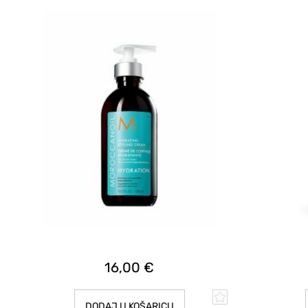
16,00 €
DODAJ U KOŠARICU
D