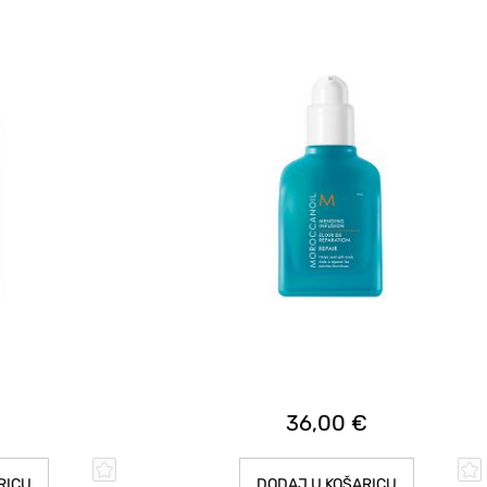
36,00 €
CU
DODAJ U KOŠARICU