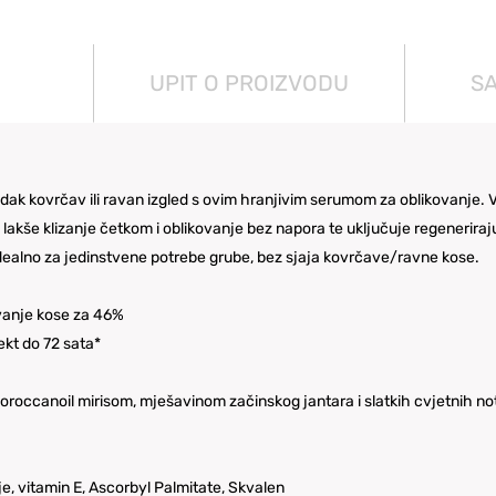
UPIT O PROIZVODU
S
adak kovrčav ili ravan izgled s ovim hranjivim serumom za oblikovanje.
 lakše klizanje četkom i oblikovanje bez napora te uključuje regenerira
dealno za jedinstvene potrebe grube, bez sjaja kovrčave/ravne kose.
vanje kose za 46%
fekt do 72 sata*
oroccanoil mirisom, mješavinom začinskog jantara i slatkih cvjetnih 
je, vitamin E, Ascorbyl Palmitate, Skvalen