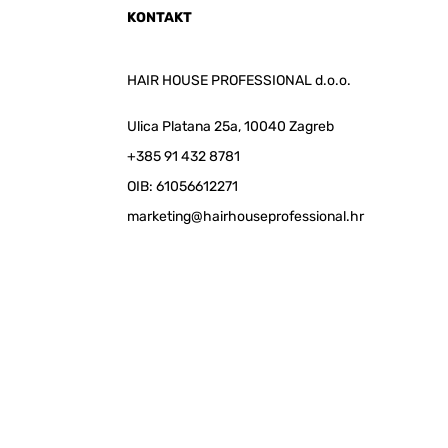
KONTAKT
HAIR HOUSE PROFESSIONAL d.o.o.
Ulica Platana 25a, 10040 Zagreb
+385 91 432 8781
OIB: 61056612271
marketing@hairhouseprofessional.hr